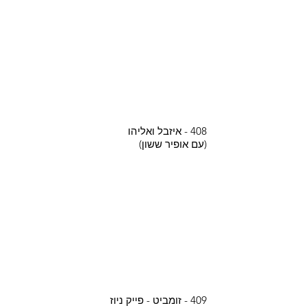
408 - איזבל ואליהו
(עם אופיר ששון)
409 - זומביט - פייק ניוז