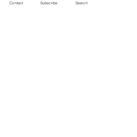
Contact
Subscribe
Search
415 - איינשטיין
(עם אופיר ששון)
415 - מסע הצלב הראשון
(עם אופיר ששון)